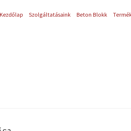
Kezdőlap
Szolgáltatásaink
Beton Blokk
Termé