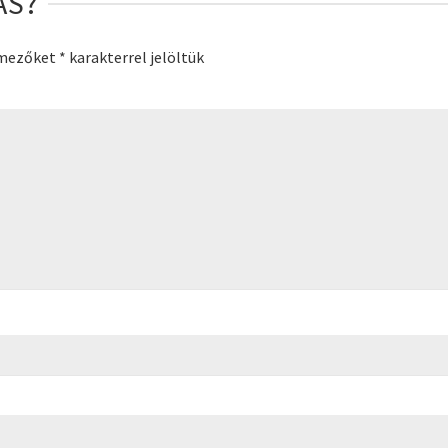
ÁS?
 mezőket
*
karakterrel jelöltük