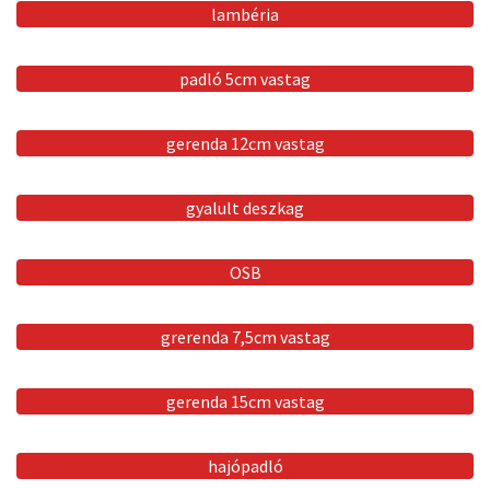
lambéria
padló 5cm vastag
gerenda 12cm vastag
gyalult deszkag
OSB
grerenda 7,5cm vastag
gerenda 15cm vastag
hajópadló