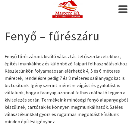
Fenyő – fűrészáru
Fenyő fűrészárunk kiváló választás tetőszerkezetekhez,
építési munkákhoz és különböző faipari felhasználásokhoz.
Készletünkön folyamatosan elérhetők 4, 5 és 6 méteres
méretek, rendelésre pedig 7 és 8 méteres szálanyagokat is
biztosítunk. Igény szerint méretre vágást és gyalulást is
vállalunk, hogy a faanyag azonnal felhasználható legyen a
kivitelezés során. Termékeink minőségi fenyő alapanyagból
készülnek, tartósak és könnyen megmunkálhatók. Széles
választékunkkal gyors és rugalmas megoldást kínálunk
minden építési igényhez.