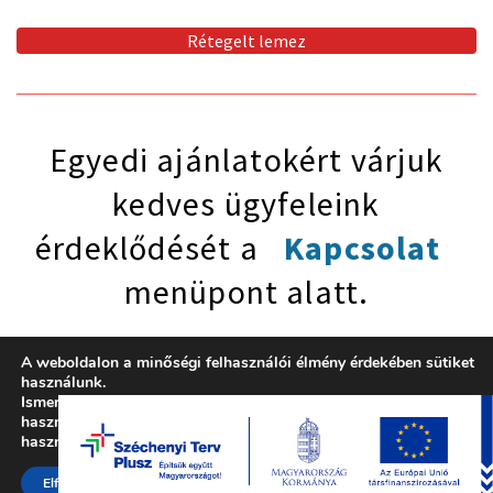
Rétegelt lemez
Egyedi ajánlatokért várjuk
kedves ügyfeleink
érdeklődését a
Kapcsolat
menüpont alatt.
A weboldalon a minőségi felhasználói élmény érdekében sütiket
használunk.
Ismerje meg tájékoztatónkat arról, hogy milyen sütiket
használunk, vagy a
beállítások
résznél ki lehet kapcsolni a
használatukat.
Elfogad