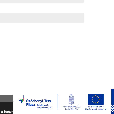
Elfogad
i a használatukat.