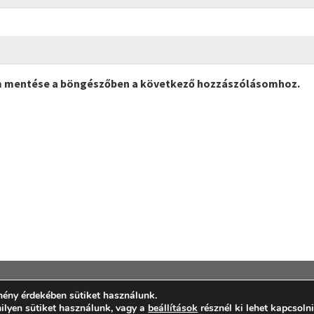
m mentése a böngészőben a következő hozzászólásomhoz.
mény érdekében sütiket használunk.
milyen sütiket használunk, vagy a
beállítások
résznél ki lehet kapcsoln
© 2026 Marocco Kft. - WordPress Theme by
Kadence WP