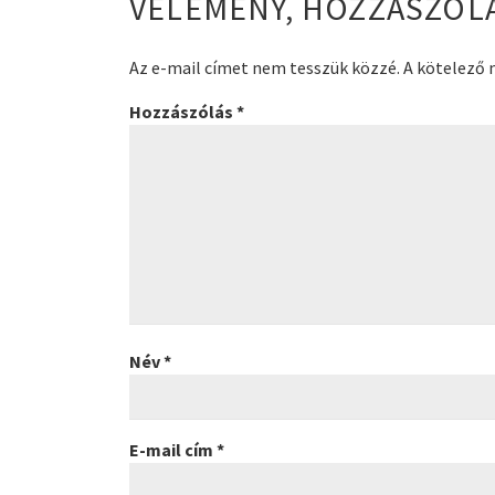
VÉLEMÉNY, HOZZÁSZÓL
Az e-mail címet nem tesszük közzé.
A kötelező
Hozzászólás
*
Név
*
E-mail cím
*