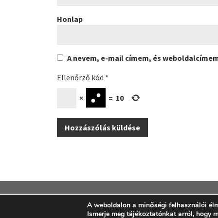
Honlap
A nevem, e-mail címem, és weboldalcíme
Ellenőrző kód
*
×
=
10
A weboldalon a minőségi felhasználói él
Ismerje meg tájékoztatónkat arról, hogy 