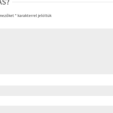
ÁS?
 mezőket
*
karakterrel jelöltük