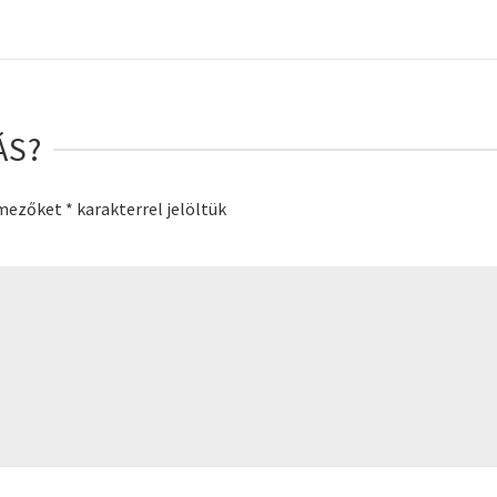
ÁS?
 mezőket
*
karakterrel jelöltük