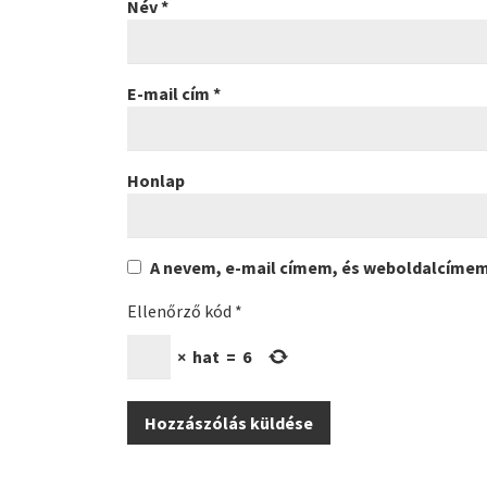
Név
*
E-mail cím
*
Honlap
A nevem, e-mail címem, és weboldalcíme
Ellenőrző kód
*
×
hat
=
6