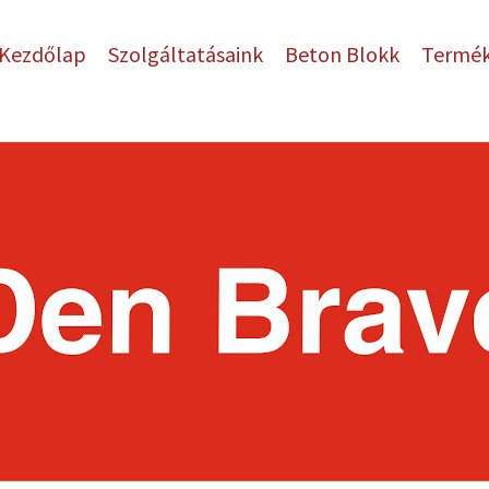
Kezdőlap
Szolgáltatásaink
Beton Blokk
Termé