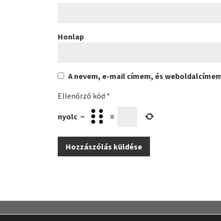
Honlap
A nevem, e-mail címem, és weboldalcíme
Ellenőrző kód
*
nyolc
−
=