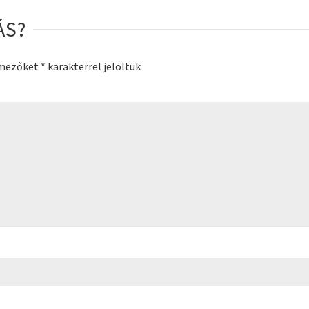
ÁS?
 mezőket
*
karakterrel jelöltük