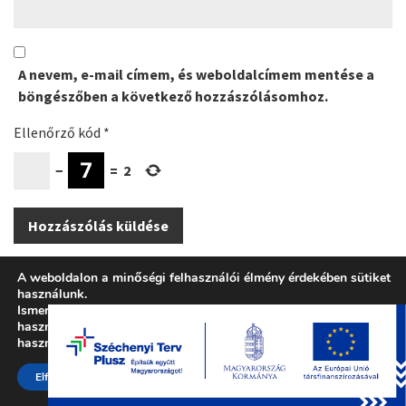
A nevem, e-mail címem, és weboldalcímem mentése a
böngészőben a következő hozzászólásomhoz.
Ellenőrző kód
*
−
=
2
A weboldalon a minőségi felhasználói élmény érdekében sütiket
használunk.
Ismerje meg tájékoztatónkat arról, hogy milyen sütiket
használunk, vagy a
beállítások
résznél ki lehet kapcsolni a
használatukat.
Elfogad
© 2026 Marocco Kft. - WordPress Theme by
Kadence WP