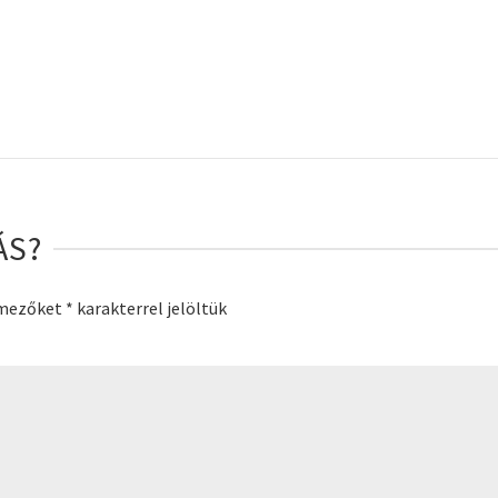
ÁS?
 mezőket
*
karakterrel jelöltük