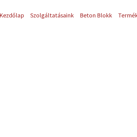
Kezdőlap
Szolgáltatásaink
Beton Blokk
Termé