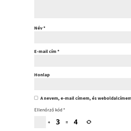
Név
*
E-mail cím
*
Honlap
A nevem, e-mail címem, és weboldalcíme
Ellenőrző kód
*
+
=